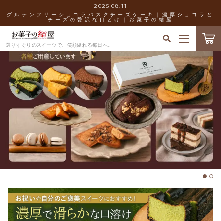
2025.08.11
グルテンフリーショコラバスクチーズケーキ｜濃厚ショコラと
チーズの贅沢な口どけ｜お菓子の結屋
キーワード検索
ログイン / 会員登録
選りすぐりのスイーツで、笑顔溢れる毎日へ。
すべて
お気に入り
こだわり検索
バスクチーズケーキ
お菓子の結屋について
親カテゴリ
ティラミス
お知らせ
フィナンシェ
子カテゴリ
ショッピングガイド
マカロン
価格帯
ブログ
生チョコレート
～