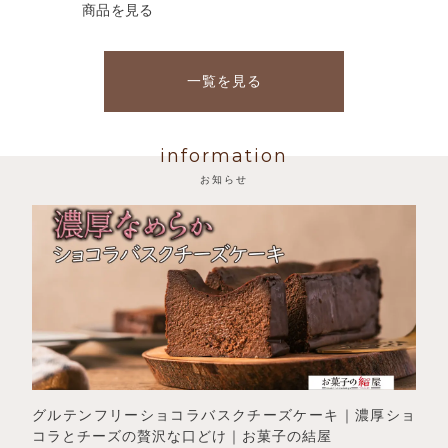
エ
商品を見る
ー
シ
ョ
一覧を見る
ン
が
あ
information
り
ま
お知らせ
す。
オ
プ
シ
ョ
ン
は
商
品
ペ
ー
グルテンフリーショコラバスクチーズケーキ｜濃厚ショ
ジ
コラとチーズの贅沢な口どけ｜お菓子の結屋