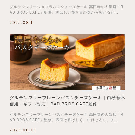
か
ら
グルテンフリーショコラバスクチーズケーキ 高円寺の人気店「R
AD BROS CAFE」監修。香ばしい焼き目の奥から広がるビ...
選
択
2025.08.11
で
き
ま
す
グルテンフリープレーンバスクチーズケーキ｜白砂糖不
使用・ギフト対応｜RAD BROS CAFE監修
グルテンフリープレーンバスクチーズケーキ 高円寺の人気店「R
AD BROS CAFE」監修。表面は香ばしく、中はとろり。チ...
2025.08.09