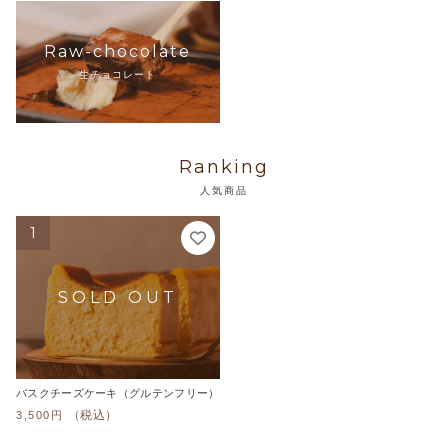
Raw-chocolate
生チョコレート
Ranking
人気商品
こ
1
の
商
品
に
は
複
数
の
バスクチーズケーキ（グルテンフリー）
バ
（税込）
3,500
円
リ