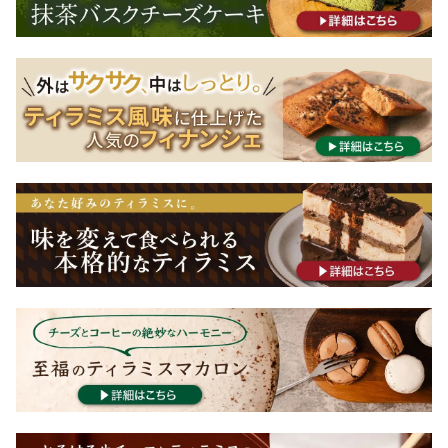
バスクチーズケーキ
その他
在庫あり
セール
ティラミス
並び順
フィナンシェ
マカロン
生チョコレート