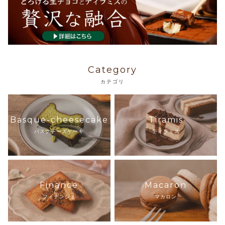
Category
カテゴリ
Basque-cheesecake
Tiramis
バスクチーズケーキ
ティラミス
Finance
Macaron
フィナンシェ
マカロン