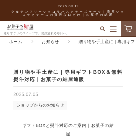
2025.08.11
グルテンフリーショコラバスクチーズケーキ｜濃厚ショ
コラとチーズの贅沢な口どけ｜お菓子の結屋
キーワード検索
ログイン / 会員登録
選りすぐりのスイーツで、笑顔溢れる毎日へ。
ホーム
お知らせ
贈り物や手土産に｜専用ギフ
すべて
お気に入り
こだわり検索
バスクチーズケーキ
お菓子の結屋について
親カテゴリ
贈り物や手土産に｜専用ギフトBOX＆無料
ティラミス
熨斗対応｜お菓子の結屋通販
お知らせ
フィナンシェ
2025.07.05
子カテゴリ
ショッピングガイド
ショップからのお知らせ
マカロン
価格帯
ブログ
ギフトBOXと熨斗対応のご案内｜お菓子の結
生チョコレート
～
屋