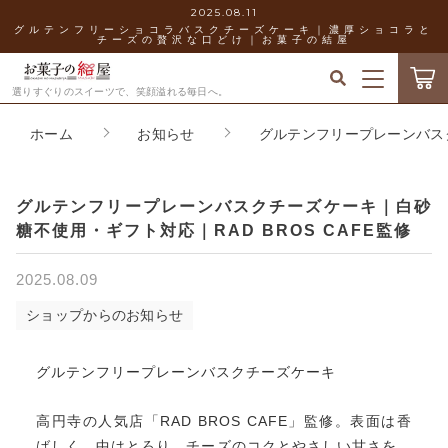
2025.08.11
グルテンフリーショコラバスクチーズケーキ｜濃厚ショコラと
チーズの贅沢な口どけ｜お菓子の結屋
キーワード検索
ログイン / 会員登録
選りすぐりのスイーツで、笑顔溢れる毎日へ。
ホーム
お知らせ
グルテンフリープレーンバスク
すべて
お気に入り
こだわり検索
バスクチーズケーキ
グルテンフリープレーンバスクチーズケーキ｜白砂
お菓子の結屋について
親カテゴリ
糖不使用・ギフト対応｜RAD BROS CAFE監修
ティラミス
2025.08.09
お知らせ
フィナンシェ
ショップからのお知らせ
子カテゴリ
ショッピングガイド
マカロン
グルテンフリープレーンバスクチーズケーキ
価格帯
ブログ
生チョコレート
高円寺の人気店「RAD BROS CAFE」監修。表面は香
～
ばしく、中はとろり。チーズのコクとやさしい甘さを、